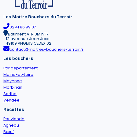
Les Maître Bouchers du Terroir
02 41 86 99 07
Bâtiment ATRIUM n°17.
12 avecnue Jean Joxe
49109 ANGERS CEDEX 02
contact@maitres-bouchers-terroir.fr
Les bouchers
Par département
Maine-et-Loire
Mayenne
Morbihan
Sarthe
Vendée
Recettes
Par viande
Agneau
Bœuf