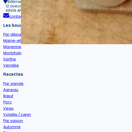
Bâtiment ATRIUM n°17.
12 avecnue Jean Joxe
49109 ANGERS CEDEX 02
contact@maitres-bouchers-terroir.fr
Les bouchers
Par département
Maine-et-Loire
Mayenne
Morbihan
Sarthe
Vendée
Recettes
Par viande
Agneau
Bœuf
Porc
Veau
Volaille / Lapin
Par saison
Automne