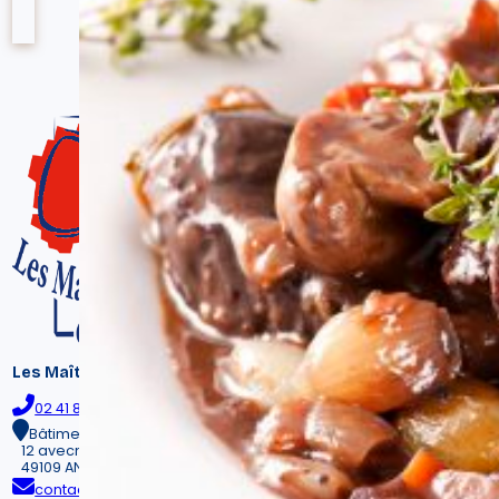
Les Maître Bouchers du Terroir
02 41 86 99 07
Bâtiment ATRIUM n°17.
12 avecnue Jean Joxe
49109 ANGERS CEDEX 02
contact@maitres-bouchers-terroir.fr