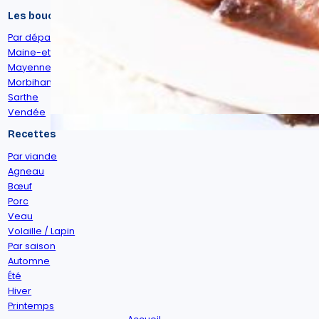
Les bouchers
Par département
Maine-et-Loire
Mayenne
Morbihan
Sarthe
Vendée
Recettes
Par viande
Agneau
Bœuf
Porc
Veau
Volaille / Lapin
Par saison
Automne
Été
Hiver
Printemps