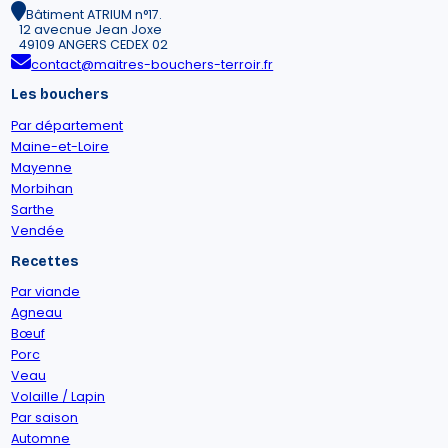
Bâtiment ATRIUM n°17.
12 avecnue Jean Joxe
49109 ANGERS CEDEX 02
contact@maitres-bouchers-terroir.fr
Les bouchers
Par département
Maine-et-Loire
Mayenne
Morbihan
Sarthe
Vendée
Recettes
Par viande
Agneau
Bœuf
Porc
Veau
Volaille / Lapin
Par saison
Automne