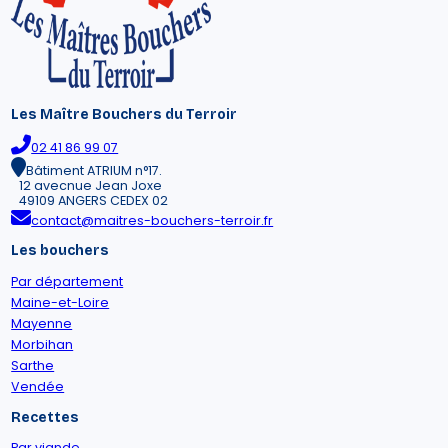
Les Maître Bouchers du Terroir
02 41 86 99 07
Bâtiment ATRIUM n°17.
12 avecnue Jean Joxe
49109 ANGERS CEDEX 02
contact@maitres-bouchers-terroir.fr
Les bouchers
Par département
Maine-et-Loire
Mayenne
Morbihan
Sarthe
Vendée
Recettes
Par viande