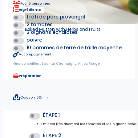
Pour 5 personnes
Ingrédients
1 rôti de porc provençal
2 tomates
Baked Mutton with Herbs and Fruits
2 oignons échalotes
poivre
10 pommes de terre de taille moyenne
Accompagnement
Vins conseillés : Saumur Champigny, Anjou Rouge
Préparation
Cuisson: 60min
ÉTAPE 1
Emincer très finement les tomates et les oignons échal
ÉTAPE 2