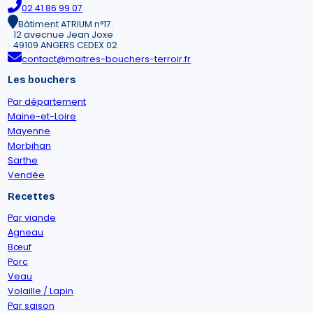
02 41 86 99 07
Bâtiment ATRIUM n°17.
12 avecnue Jean Joxe
49109 ANGERS CEDEX 02
contact@maitres-bouchers-terroir.fr
Les bouchers
Par département
Maine-et-Loire
Mayenne
Morbihan
Sarthe
Vendée
Recettes
Par viande
Agneau
Bœuf
Porc
Veau
Volaille / Lapin
Par saison