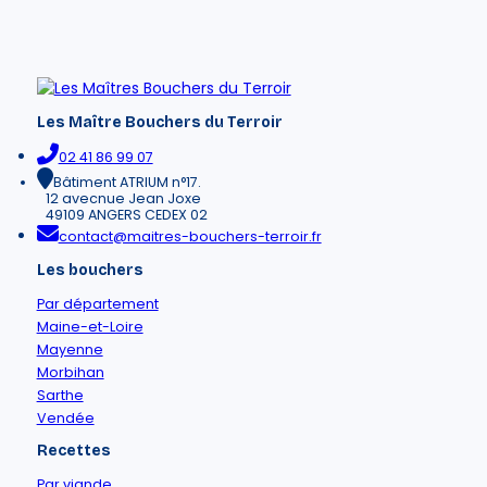
Les Maître Bouchers du Terroir
02 41 86 99 07
Bâtiment ATRIUM n°17.
12 avecnue Jean Joxe
49109 ANGERS CEDEX 02
contact@maitres-bouchers-terroir.fr
Les bouchers
Par département
Maine-et-Loire
Mayenne
Morbihan
Sarthe
Vendée
Recettes
Par viande