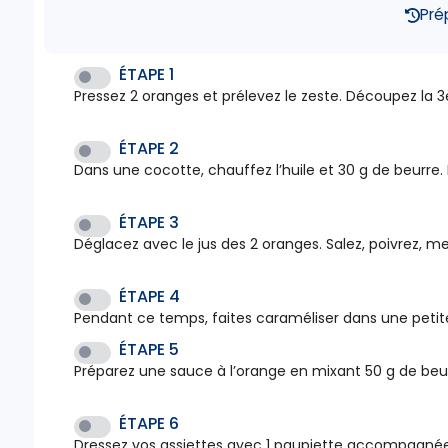
Pré
ÉTAPE 1
Pressez 2 oranges et prélevez le zeste. Découpez la 3
ÉTAPE 2
Dans une cocotte, chauffez l’huile et 30 g de beurre. 
ÉTAPE 3
Déglacez avec le jus des 2 oranges. Salez, poivrez, m
ÉTAPE 4
Pendant ce temps, faites caraméliser dans une petite 
ÉTAPE 5
Préparez une sauce à l’orange en mixant 50 g de beur
ÉTAPE 6
Dressez vos assiettes avec 1 paupiette accompagnée d