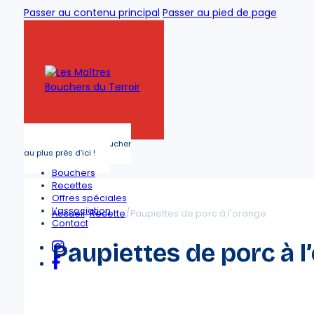
Passer au contenu principal
Passer au pied de page
Trouver votre boucher
au plus près d’ici !
Bouchers
Recettes
Offres spéciales
L’association
/
/
Accueil
Recette
Paupiettes de porc à l'orange
Contact
Paupiettes de porc à l