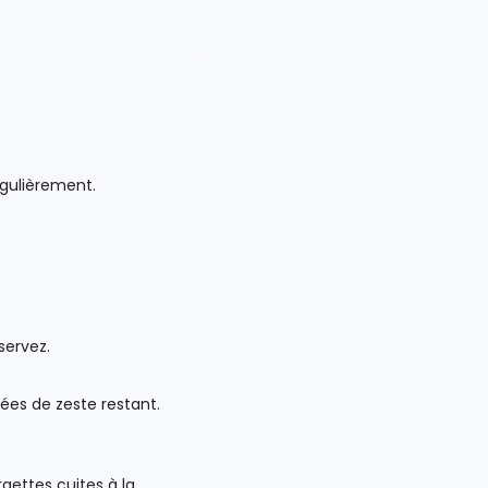
égulièrement.
servez.
ées de zeste restant.
gettes cuites à la