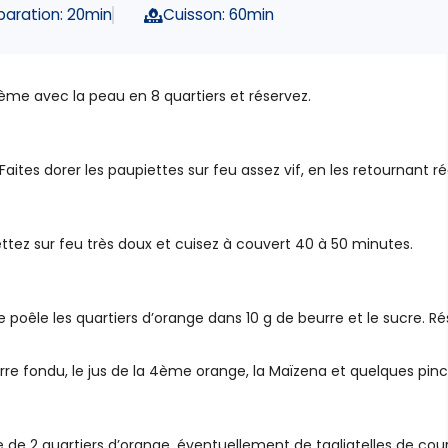
paration: 20min
Cuisson: 60min
ème avec la peau en 8 quartiers et réservez.
Faites dorer les paupiettes sur feu assez vif, en les retournant r
ettez sur feu très doux et cuisez à couvert 40 à 50 minutes.
poêle les quartiers d’orange dans 10 g de beurre et le sucre. Ré
re fondu, le jus de la 4ème orange, la Maïzena et quelques pinc
e 2 quartiers d’orange, éventuellement de tagliatelles de cour