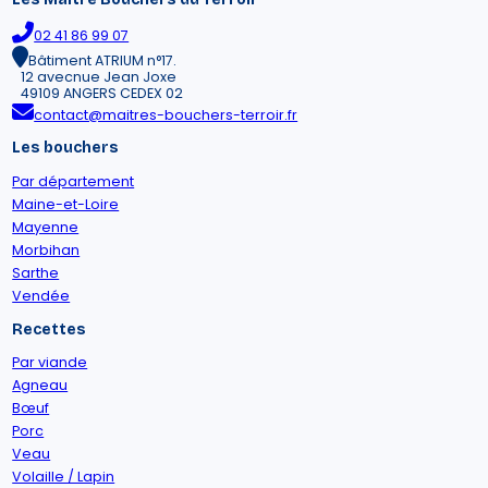
02 41 86 99 07
Bâtiment ATRIUM n°17.
12 avecnue Jean Joxe
49109 ANGERS CEDEX 02
contact@maitres-bouchers-terroir.fr
Les bouchers
Par département
Maine-et-Loire
Mayenne
Morbihan
Sarthe
Vendée
Recettes
Par viande
Agneau
Bœuf
Porc
Veau
Volaille / Lapin