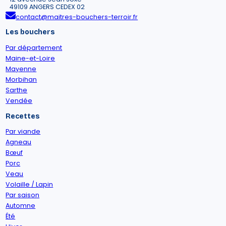
49109 ANGERS CEDEX 02
contact@maitres-bouchers-terroir.fr
Les bouchers
Par département
Maine-et-Loire
Mayenne
Morbihan
Sarthe
Vendée
Recettes
Par viande
Agneau
Bœuf
Porc
Veau
Volaille / Lapin
Par saison
Automne
Été