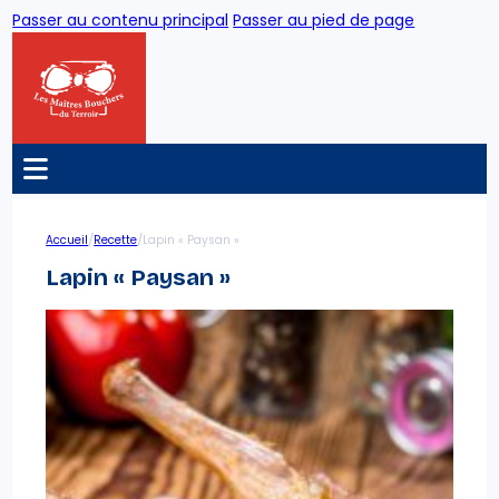
Passer au contenu principal
Passer au pied de page
/
/
Accueil
Recette
Lapin « Paysan »
Lapin « Paysan »