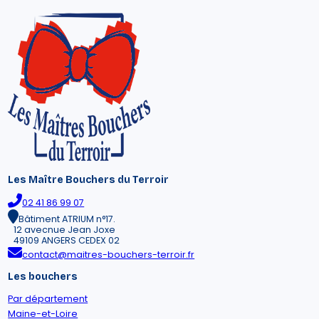
Les Maître Bouchers du Terroir
02 41 86 99 07
Bâtiment ATRIUM n°17.
12 avecnue Jean Joxe
49109 ANGERS CEDEX 02
contact@maitres-bouchers-terroir.fr
Les bouchers
Par département
Maine-et-Loire