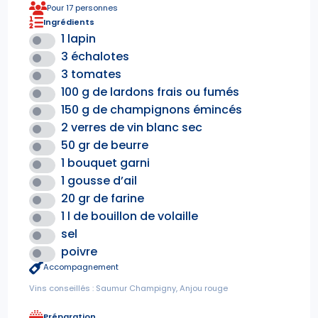
Pour 17 personnes
Ingrédients
1 lapin
3 échalotes
3 tomates
100 g de lardons frais ou fumés
150 g de champignons émincés
2 verres de vin blanc sec
50 gr de beurre
1 bouquet garni
1 gousse d’ail
20 gr de farine
1 l de bouillon de volaille
sel
poivre
Accompagnement
Vins conseillés : Saumur Champigny, Anjou rouge
Préparation